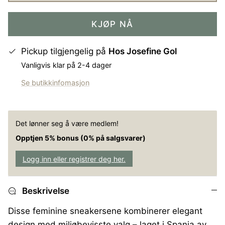
KJØP NÅ
Pickup tilgjengelig på
Hos Josefine Gol
Vanligvis klar på 2-4 dager
Se butikkinfomasjon
Det lønner seg å være medlem!
Opptjen 5% bonus (0% på salgsvarer)
Logg inn eller registrer deg her.
Beskrivelse
Disse feminine sneakersene kombinerer elegant
design med miljøbevisste valg – laget i Spania av