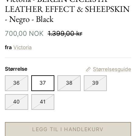
LEATHER EFFECT & SHEEPSKIN
- Negro - Black
700,00 NOK
1.399,00 kr
tol Bd - Olive
Matinique - Matrostol Bd - Dark
Matiniqu
Navy
Coffee
fra
Victoria
799,00 NOK
999,00
Størrelse
Størrelsesguide
36
37
38
39
40
41
LEGG TIL I HANDLEKURV