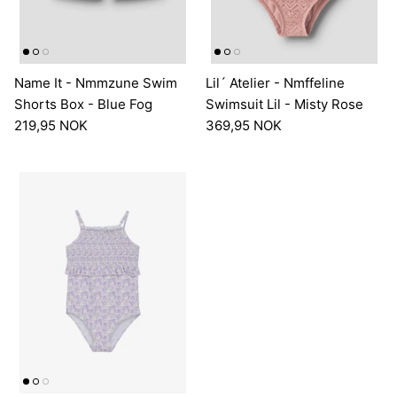
tton
Superdry - Logo Embroidered T-
- Peyton
shirt - Deep Sea
Barbour
Name It - Nmmzune Swim
Lil´ Atelier - Nmffeline
299,00 NOK
499,00
Shorts Box - Blue Fog
Swimsuit Lil - Misty Rose
219,95 NOK
369,95 NOK