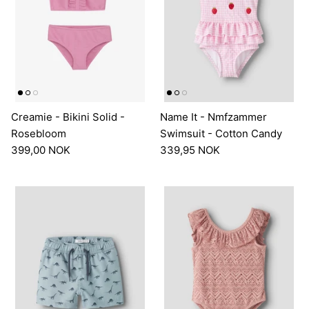
Shop etter produkt
SALG
Belysning
Dekor
Damemerker
Interiør- og møbelme
Creamie - Bikini Solid -
Name It - Nmfzammer
Puter, pledd og skinn
Nyheter til Dame
Nyheter interiør
Rosebloom
Swimsuit - Cotton Candy
Nyhet
Nyhe
399,00 NOK
339,95 NOK
Sengetøy og håndklær
Velvære