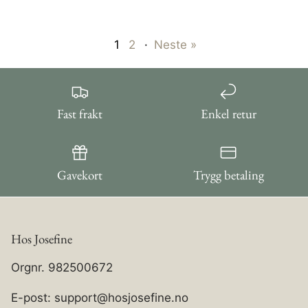
1
2
·
Neste »
Fast frakt
Enkel retur
Gavekort
Trygg betaling
Hos Josefine
Orgnr. 982500672
E-post: support@hosjosefine.no