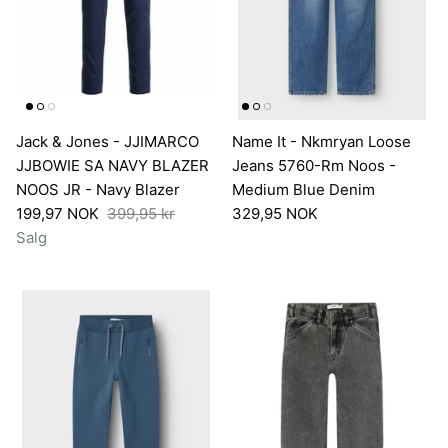
tol Bd - Olive
Matinique - Matrostol Bd - Dark
Matiniqu
Jack & Jones - JJIMARCO
Name It - Nkmryan Loose
Navy
Coffee
JJBOWIE SA NAVY BLAZER
Jeans 5760-Rm Noos -
799,00 NOK
999,00
NOOS JR - Navy Blazer
Medium Blue Denim
199,97 NOK
399,95 kr
329,95 NOK
Salg