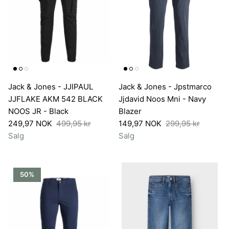
Shop etter produkt
SALG
Belysning
Dekor
Damemerker
Interiør- og møbelme
Jack & Jones - JJIPAUL
Jack & Jones - Jpstmarco
Puter, pledd og skinn
Nyheter til Dame
Nyheter interiør
JJFLAKE AKM 542 BLACK
Jjdavid Noos Mni - Navy
Nyhet
Nyhe
NOOS JR - Black
Blazer
Sengetøy og håndklær
249,97 NOK
499,95 kr
149,97 NOK
299,95 kr
Salg
Salg
Velvære
50%