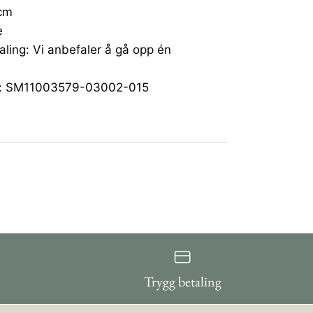
 cm
e
aling: Vi anbefaler å gå opp én
r: SM11003579-03002-015
Trygg betaling