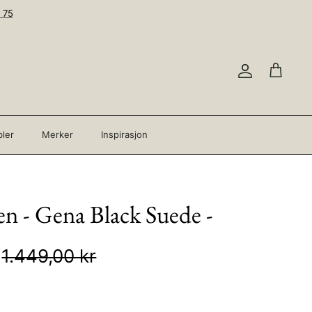
 75
Konto
Handleku
ler
Merker
Inspirasjon
n - Gena Black Suede -
1.449,00 kr