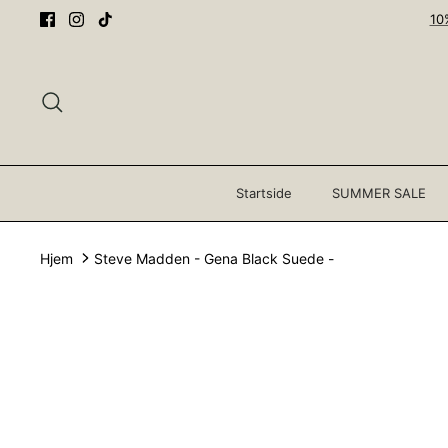
Gå
10
til
innhold
Søk
Startside
SUMMER SALE
Hjem
Steve Madden - Gena Black Suede -