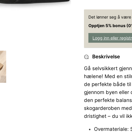
Det lønner seg å vær
Opptjen 5% bonus (0
Logg inn eller regist
Beskrivelse
Gå selvsikkert gjen
hælene! Med en stil
de perfekte både til
gjennom byen eller 
den perfekte balans
skogarderoben med e
dristighet – du vil i
Overmateriale: 