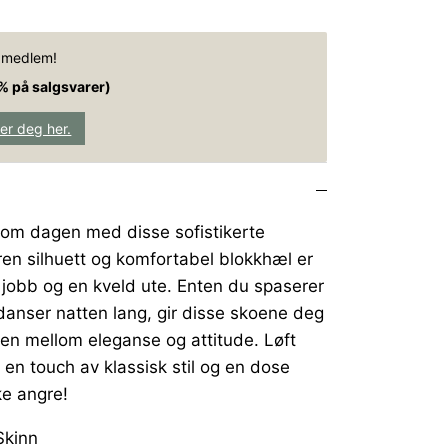
e medlem!
% på salgsvarer)
rer deg her.
nom dagen med disse sofistikerte
ren silhuett og komfortabel blokkhæl er
 jobb og en kveld ute. Enten du spaserer
danser natten lang, gir disse skoene deg
en mellom eleganse og attitude. Løft
n touch av klassisk stil og en dose
kke angre!
Skinn