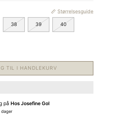
Størrelsesguide
38
39
40
G TIL I HANDLEKURV
ig på
Hos Josefine Gol
4 dager