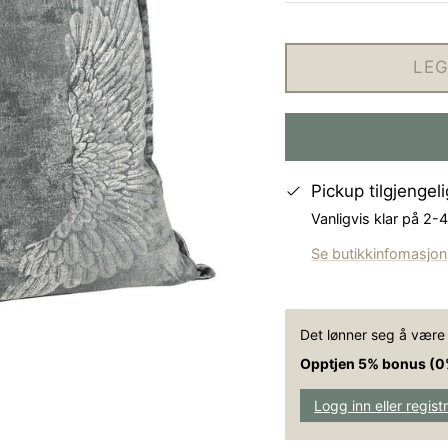
LEG
Pickup tilgjengel
Vanligvis klar på 2-
Se butikkinfomasjon
Det lønner seg å vær
Opptjen 5% bonus (0
Logg inn eller regist