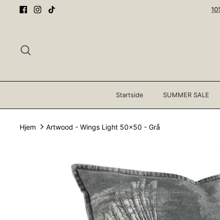
Gå
10
til
innhold
Søk
Startside
SUMMER SALE
Hjem
Artwood - Wings Light 50x50 - Grå