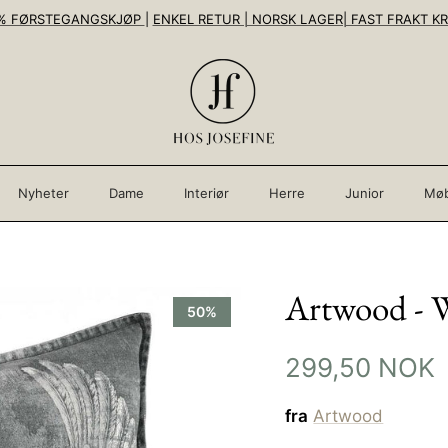
% FØRSTEGANGSKJØP
|
ENKEL RETUR | NORSK LAGER| FAST FRAKT KR
Nyheter
Dame
Interiør
Herre
Junior
Møb
Artwood - W
50%
299,50 NOK
fra
Artwood