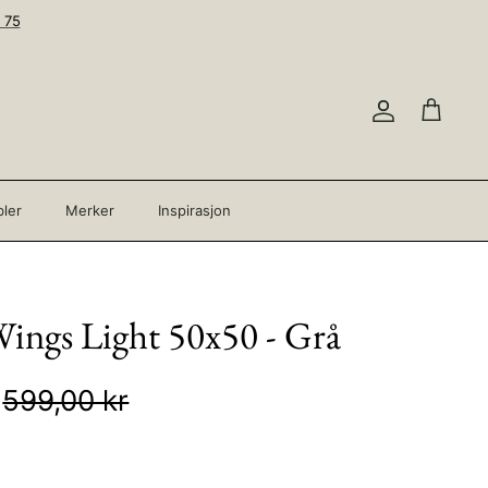
 75
Konto
Handleku
ler
Merker
Inspirasjon
ings Light 50x50 - Grå
599,00 kr