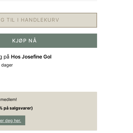
G TIL I HANDLEKURV
KJØP NÅ
ig på
Hos Josefine Gol
4 dager
e medlem!
% på salgsvarer)
rer deg her.