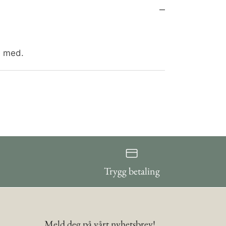
e med.
Trygg betaling
Meld deg på vårt nyhetsbrev!