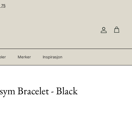
 75
Konto
Handleku
ler
Merker
Inspirasjon
sym Bracelet - Black