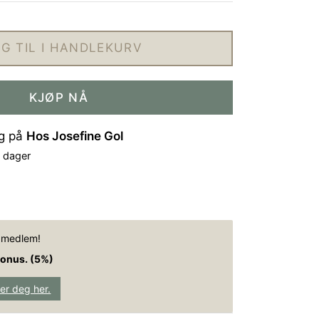
G TIL I HANDLEKURV
KJØP NÅ
ig på
Hos Josefine Gol
4 dager
e medlem!
bonus. (5%)
rer deg her.