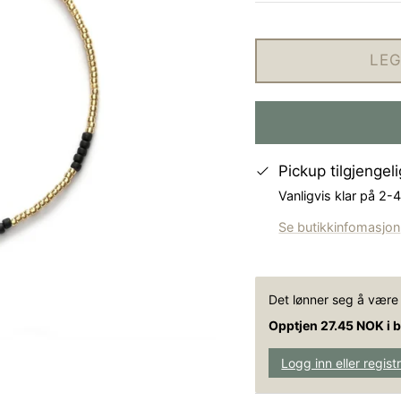
LEG
Pickup tilgjengel
Vanligvis klar på 2-
Se butikkinfomasjon
Det lønner seg å vær
Opptjen 27.45 NOK i 
Logg inn eller regist