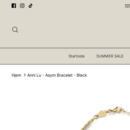
Gå
10
til
innhold
Søk
Startside
SUMMER SALE
Hjem
Anni Lu - Asym Bracelet - Black