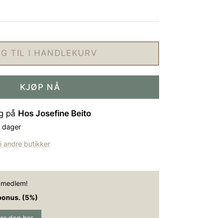
G TIL I HANDLEKURV
KJØP NÅ
ig på
Hos Josefine Beito
4 dager
 i andre butikker
e medlem!
bonus. (5%)
rer deg her.