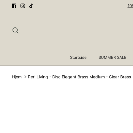
Gå
10
til
innhold
Søk
Startside
SUMMER SALE
Hjem
Peri Living - Disc Elegant Brass Medium - Clear Brass