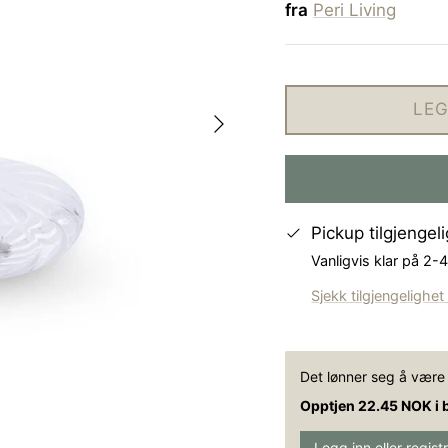
fra
Peri Living
LEG
Pickup tilgjengel
Vanligvis klar på 2-
Sjekk tilgjengelighet
Det lønner seg å vær
Opptjen 22.45 NOK i 
Logg inn eller regist