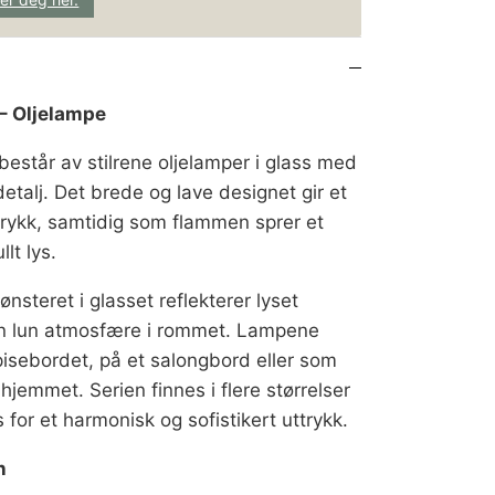
 – Oljelampe
består av stilrene oljelamper i glass med
talj. Det brede og lave designet gir et
trykk, samtidig som flammen sprer et
lt lys.
ønsteret i glasset reflekterer lyset
en lun atmosfære i rommet. Lampene
pisebordet, på et salongbord eller som
 hjemmet. Serien finnes i flere størrelser
or et harmonisk og sofistikert uttrykk.
n