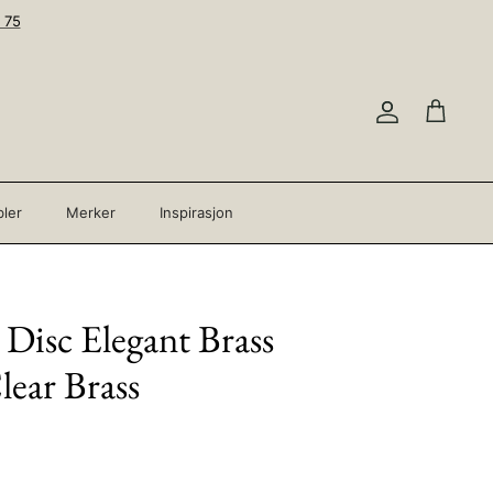
 75
Konto
Handleku
ler
Merker
Inspirasjon
- Disc Elegant Brass
ear Brass