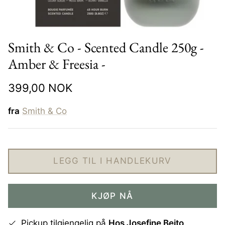
Shop etter produkt
SALG
Belysning
Smith & Co - Scented Candle 250g -
Amber & Freesia -
Dekor
Damemerker
Interiør- og møbelme
399,00 NOK
Puter, pledd og skinn
Nyheter til Dame
Nyheter interiør
Nyhet
Nyhe
fra
Smith & Co
Sengetøy og håndklær
Velvære
LEGG TIL I HANDLEKURV
KJØP NÅ
Pickup tilgjengelig på
Hos Josefine Beito