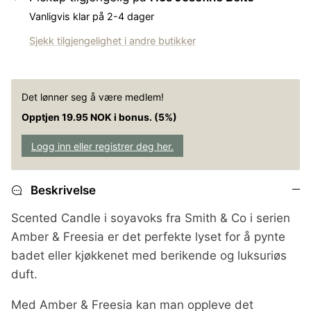
Vanligvis klar på 2-4 dager
Sjekk tilgjengelighet i andre butikker
tol Bd - Olive
Matinique - Matrostol Bd - Dark
Matiniqu
Det lønner seg å være medlem!
Navy
Coffee
799,00 NOK
999,00
Opptjen 19.95 NOK i bonus. (5%)
Logg inn eller registrer deg her.
Beskrivelse
Scented Candle i soyavoks fra Smith & Co i serien
Amber & Freesia er det perfekte lyset for å pynte
badet eller kjøkkenet med berikende og luksuriøs
duft.
Med Amber & Freesia kan man oppleve det